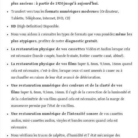
plus anciens
:
à partir de 1920 jusqu’à aujourd’hui.
Transfert vers tous les
formats numériques modernes
(Ordinateur,
Tablette, Téléphone, Internet, DVD, CD)
HD
(High-Definition) Disponible.
Nous vous aidons à connaitre les types de formats que vous possédez
même les
plus atypiques
, profitez de notre
diagnostic gratuit
.
La restauration physique de vos cassettes
Vidéos et Audios lorsque cela
est nécessaire (bande coupée, bande froissée, Boitier cassette cassé, abîmé).
La restauration physique
de vos films
Super 8, 8mm, 9,5mm, 16mm quand
cela est nécessaire, c’est-à-dire, lorsque ceux-ci sont amenés à casser ou à
surchauffer en raison de leur état avancé de détérioration.
Une restauration numérique des couleurs et de la clarté de vos
films
Super 8, 8mm, 9,5mm, 16mm. Il s’agit de la correction de la luminosité et
de la colorimétrie de vos films quand cela est nécessaire, selon la marge de
manoeuvre permise par l’état de vos films.
Une restauration numérique de l’intensité sonore
de vos cassettes
audios, mini-cassettes audios, vinyles et bandes sonores quand cela est
nécessaire.
Nous vérifions les traces de salpêtre, d’humidité et l’ état mécanique des